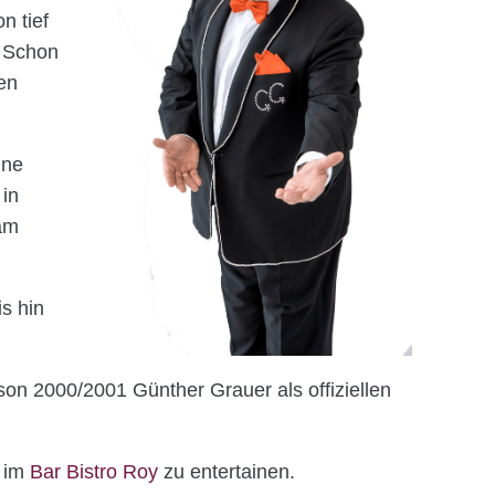
n tief
: Schon
den
ine
 in
 am
s hin
son 2000/2001 Günther Grauer als offiziellen
e im
Bar Bistro Roy
zu entertainen.