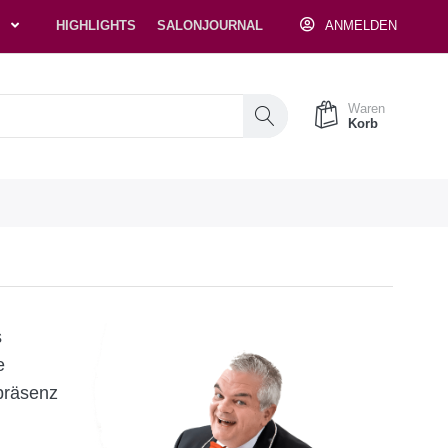
HIGHLIGHTS
SALONJOURNAL
ANMELDEN
Waren
Korb
s
e
präsenz