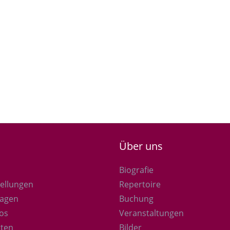
Über uns
Biografie
ellungen
Repertoire
ragen
Buchung
os
Veranstaltungen
rten
Bilder