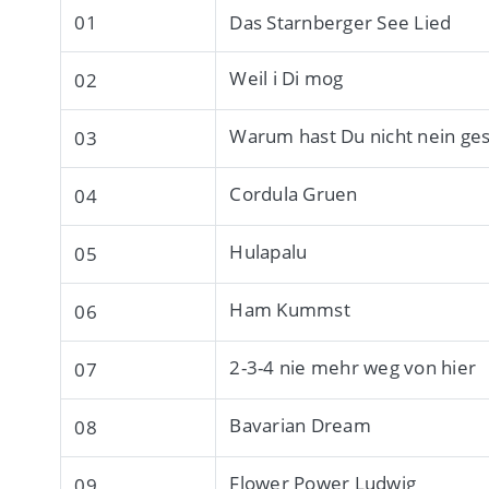
01
Das Starnberger See Lied
Weil i Di mog
02
Warum hast Du nicht nein ge
03
Cordula Gruen
04
Hulapalu
05
Ham Kummst
06
2-3-4 nie mehr weg von hier
07
Bavarian Dream
08
Flower Power Ludwig
09