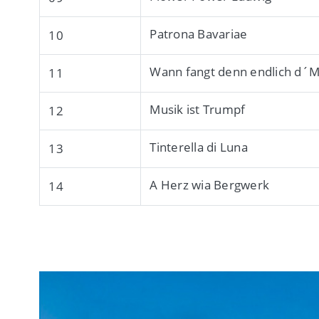
Patrona Bavariae
10
Wann fangt denn endlich d´M
11
Musik ist Trumpf
12
Tinterella di Luna
13
A Herz wia Bergwerk
14