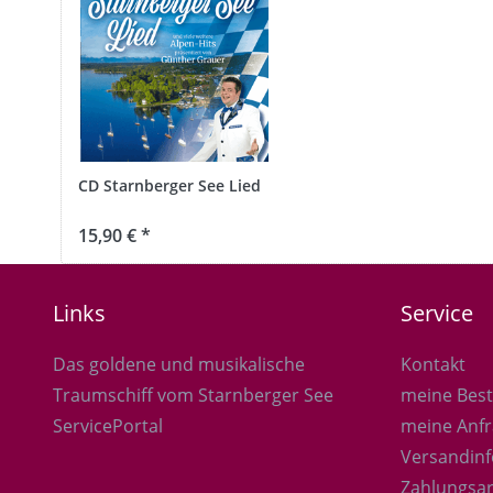
CD Starnberger See Lied
15,90 € *
Links
Service
Das goldene und musikalische
Kontakt
Traumschiff vom Starnberger See
meine Best
ServicePortal
meine Anf
Versandinf
Zahlungsa