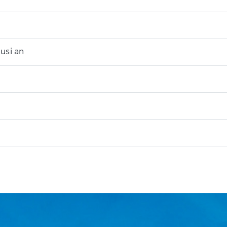
usi an